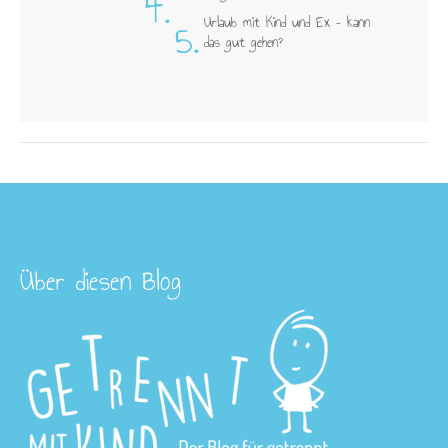
4.
5.
Urlaub mit Kind und Ex – kann
das gut gehen?
Über diesen Blog