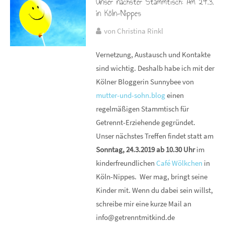
Unser nächster Stammtisch: Am 24.3.
in Köln-Nippes
von Christina Rinkl
Vernetzung, Austausch und Kontakte
sind wichtig. Deshalb habe ich mit der
Kölner Bloggerin Sunnybee von
mutter-und-sohn.blog
einen
regelmäßigen Stammtisch für
Getrennt-Erziehende gegründet.
Unser nächstes Treffen findet statt am
Sonntag, 24.3.2019 ab 10.30 Uhr
im
kinderfreundlichen
Café Wölkchen
in
Köln-Nippes. Wer mag, bringt seine
Kinder mit. Wenn du dabei sein willst,
schreibe mir eine kurze Mail an
info@getrenntmitkind.de