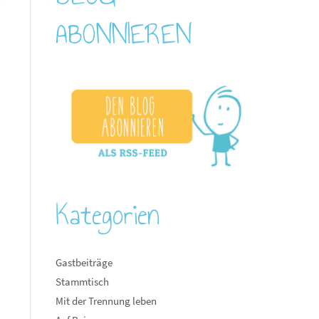
l
ABONNIEREN
t
n
Kategorien
Gastbeiträge
Stammtisch
Mit der Trennung leben