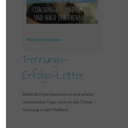
Mehr Informationen
Trennungs-
Erfolgs-Letter
Melde dich hier kostenlos an und erhalte
meine besten Tipps rund um das Thema
Trennung in dein Postfach.