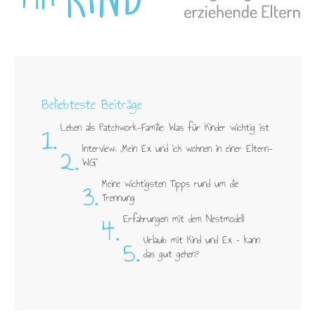
Beliebteste Beiträge
1.
Leben als Patchwork-Familie: Was für Kinder wichtig ist
2.
Interview: „Mein Ex und ich wohnen in einer Eltern-
WG"
3.
Meine wichtigsten Tipps rund um die
Trennung
4.
Erfahrungen mit dem Nestmodell
5.
Urlaub mit Kind und Ex – kann
das gut gehen?