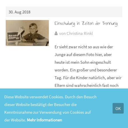
30. Aug 2018
Einschulung in Zeiten der Trennung
von Christina Rinkl
Er sieht zwar nicht so aus wie der
Junge auf diesem Foto hier, aber
heute ist mein Sohn eingeschult
worden. Ein großer und besonderer
Tag. Für die Kinder natürlich, aber wir
Eltern sind wahrscheinlich fast noch
aufgeregter. Für Trennungseltern ist
Diese Website verwendet Cookies. Durch den Besuch
dieser Tag nochmal anders besonders.
dieser Website bestätigt der Besucher die
OK
Manche feiern harmonisch
Kenntnisnahme zur Verwendung von Cookies auf
zusammen, bei anderen ist es
der Website.
Mehr Informationen
komplizierter. Was heute für mich