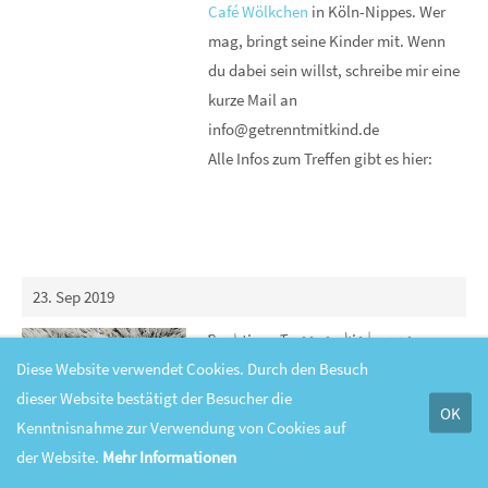
Café Wölkchen
in Köln-Nippes. Wer
mag, bringt seine Kinder mit. Wenn
du dabei sein willst, schreibe mir eine
kurze Mail an
info@getrenntmitkind.de
Alle Infos zum Treffen gibt es hier:
23. Sep 2019
Buchtipp: Trennungskinder von
Psychologe Dr. Claus Koch
Diese Website verwendet Cookies. Durch den Besuch
dieser Website bestätigt der Besucher die
von Christina Rinkl
OK
Kenntnisnahme zur Verwendung von Cookies auf
Seit ein paar Wochen steht dieser
der Website.
Mehr Informationen
neue Ratgeber im Trennungs- und