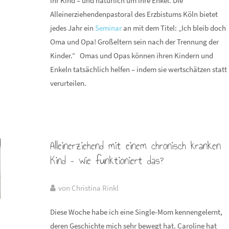
ihr Kind – und natürlich um ihre Enkel. Die
Alleinerziehendenpastoral des Erzbistums Köln bietet
jedes Jahr ein
Seminar
an mit dem Titel: „Ich bleib doch
Oma und Opa! Großeltern sein nach der Trennung der
Kinder.“ Omas und Opas können ihren Kindern und
Enkeln tatsächlich helfen – indem sie wertschätzen statt
verurteilen.
Alleinerziehend mit einem chronisch kranken
Kind – wie funktioniert das?
von Christina Rinkl
Diese Woche habe ich eine Single-Mom kennengelernt,
deren Geschichte mich sehr bewegt hat. Caroline hat