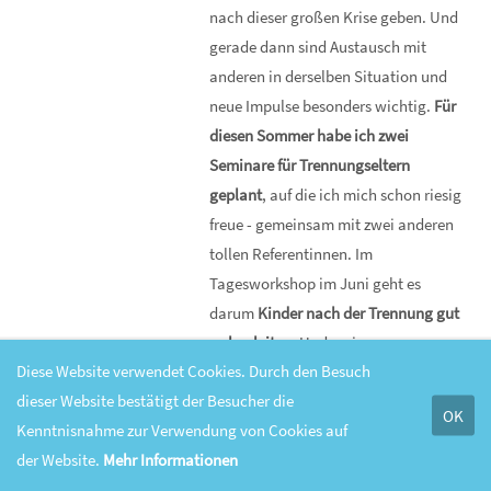
nach dieser großen Krise geben. Und
gerade dann sind Austausch mit
anderen in derselben Situation und
neue Impulse besonders wichtig.
Für
diesen Sommer habe ich zwei
Seminare für Trennungseltern
geplant
, auf die ich mich schon riesig
freue - gemeinsam mit zwei anderen
tollen Referentinnen. Im
Tagesworkshop im Juni geht es
darum
Kinder nach der Trennung gut
zu begleiten
. Und mein
Diese Website verwendet Cookies. Durch den Besuch
Wochendseminar für Mütter im
dieser Website bestätigt der Besucher die
August geht auf die Themen
OK
Kenntnisnahme zur Verwendung von Cookies auf
Selbstliebe, Vergebung und Finanzen
der Website.
Mehr Informationen
ein. Die Seminare finden auf jeden Fall
statt - in Frechen bei Köln oder online.