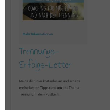
Mehr Informationen
Trennungs-
Erfolgs-Letter
Melde dich hier kostenlos an und erhalte
meine besten Tipps rund um das Thema
Trennung in dein Postfach.