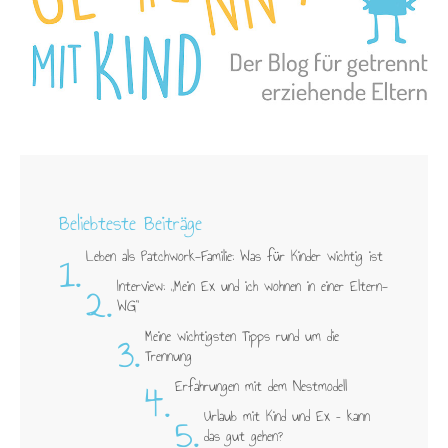
Beliebteste Beiträge
1.
Leben als Patchwork-Familie: Was für Kinder wichtig ist
2.
Interview: „Mein Ex und ich wohnen in einer Eltern-
WG"
3.
Meine wichtigsten Tipps rund um die
Trennung
4.
Erfahrungen mit dem Nestmodell
5.
Urlaub mit Kind und Ex – kann
das gut gehen?