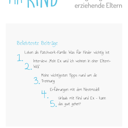
Beliebteste Beiträge
1.
Leben als Patchwork-Familie: Was für Kinder wichtig ist
2.
Interview: „Mein Ex und ich wohnen in einer Eltern-
WG"
3.
Meine wichtigsten Tipps rund um die
Trennung
4.
Erfahrungen mit dem Nestmodell
5.
Urlaub mit Kind und Ex – kann
das gut gehen?