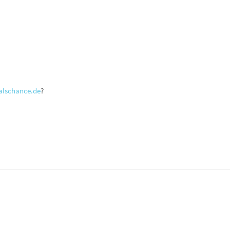
lschance.de
?