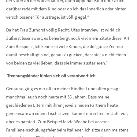
der Vater an der Wurzel Mutter, dann kippt das Kind um. Ob ich
darüber rede mit dem Kind oder ob ich das innerlich oder hinter
verschlossener Tür austrage, ist völlig egal.“
Da hat Frau Zurhorst völlig Recht. Utas Interview ist wirklich
äußerst lesenswert, es beherbergt noch viel mehr Zitate dieser Art.
Zum Beispiel: „Ich kenne so viele Kinder, die die ganze Zeit nur
damit beschäftigt sind, genau zu gucken, dass sie ja nicht einen
von beiden zu viel lieben, dass sie immer austarieren.“
Trennungskinder fühlen sich oft verantwortlich
Genau so ging es mir oft in meiner Kindheit und offen gesagt
manchmal auch noch heute mit 36 Jahren. Dass meine
geschiedenen Eltern mit ihren jeweils neuen Partnern heute
gemeinsam an einem Tisch sitzen, kommt nur selten im Jahr vor,
aber es passiert. Zum Beispiel letzte Woche bei unserer
Familieneinschulungsfeier beim Italiener. Ich sitze dann meistens