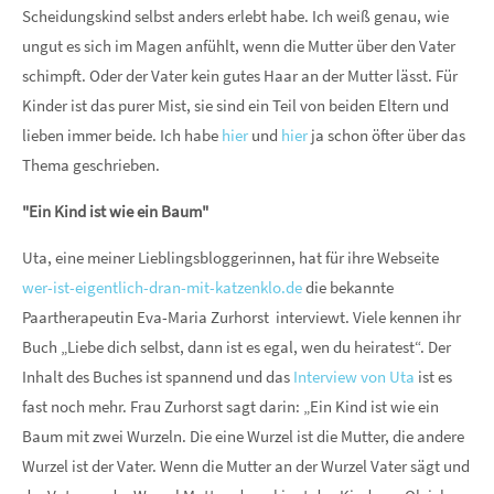
Scheidungskind selbst anders erlebt habe. Ich weiß genau, wie
ungut es sich im Magen anfühlt, wenn die Mutter über den Vater
schimpft. Oder der Vater kein gutes Haar an der Mutter lässt. Für
Kinder ist das purer Mist, sie sind ein Teil von beiden Eltern und
lieben immer beide. Ich habe
hier
und
hier
ja schon öfter über das
Thema geschrieben.
"Ein Kind ist wie ein Baum"
Uta, eine meiner Lieblingsbloggerinnen, hat für ihre Webseite
wer-ist-eigentlich-dran-mit-katzenklo.de
die bekannte
Paartherapeutin Eva-Maria Zurhorst interviewt. Viele kennen ihr
Buch „Liebe dich selbst, dann ist es egal, wen du heiratest“. Der
Inhalt des Buches ist spannend und das
Interview von Uta
ist es
fast noch mehr. Frau Zurhorst sagt darin: „Ein Kind ist wie ein
Baum mit zwei Wurzeln. Die eine Wurzel ist die Mutter, die andere
Wurzel ist der Vater. Wenn die Mutter an der Wurzel Vater sägt und