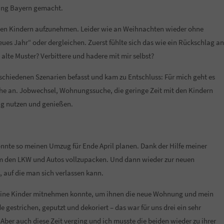
tung Bayern gemacht.
en Kindern aufzunehmen. Leider wie an Weihnachten wieder ohne
ues Jahr“ oder dergleichen. Zuerst fühlte sich das wie ein Rückschlag an
s alte Muster? Verbittere und hadere mit mir selbst?
schiedenen Szenarien befasst und kam zu Entschluss: Für mich geht es
sche an. Jobwechsel, Wohnungssuche, die geringe Zeit mit den Kindern
ig nutzen und genießen.
onnte so meinen Umzug für Ende April planen. Dank der Hilfe meiner
 um den LKW und Autos vollzupacken. Und dann wieder zur neuen
 auf die man sich verlassen kann.
meine Kinder mitnehmen konnte, um ihnen die neue Wohnung und mein
estrichen, geputzt und dekoriert – das war für uns drei ein sehr
er auch diese Zeit verging und ich musste die beiden wieder zu ihrer