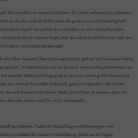
Kopf: Wie schaffen es meine Großeltern 50 Jahre verheiratet zu bleiben?
hst du da rein und verdirbst allen die gute Laune und Geselligkeit?
zum bösen Spiel? Versuchst du unsichtbar zu sein und gehst allen
chwirrten durch meinen Kopf, aber da meine Großeltern mir sehr am
d mich dann ins Getümmel gewagt.
ch sehr über meinem Überraschungsbesuch gefreut und es kamen keine
rausgeholt. Im Nachhinein war es für mich eine wichtige Erkenntnis zu
n. Am zweiten Weihnachtstag ging es dann zu einem guten Freund auf
eidig von meinen Freunden bedauert, ganz im Gegenteil. Wir haben
war das wie Balsam auf meiner Seele. Zum Einen zu wissen, dass ich
ren, dass das Leben auch für mich weitergeht.
ukunft zu arbeiten. Habe mir Ratschläge und Meinungen von
Gerüst zu bilden für meine Entscheidung. Nach sechs Tagen