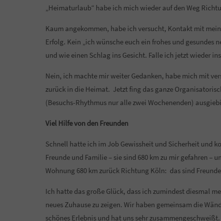
„Heimaturlaub“ habe ich mich wieder auf den Weg Rich
Kaum angekommen, habe ich versucht, Kontakt mit mein
Erfolg. Kein „ich wünsche euch ein frohes und gesundes ne
und wie einen Schlag ins Gesicht. Falle ich jetzt wieder in
Nein, ich machte mir weiter Gedanken, habe mich mit ver
zurück in die Heimat. Jetzt fing das ganze Organisatori
(Besuchs-Rhythmus nur alle zwei Wochenenden) ausgieb
Viel Hilfe von den Freunden
Schnell hatte ich im Job Gewissheit und Sicherheit und k
Freunde und Familie – sie sind 680 km zu mir gefahren –
Wohnung 680 km zurück Richtung Köln: das sind Freunde,
Ich hatte das große Glück, dass ich zumindest diesmal 
neues Zuhause zu zeigen. Wir haben gemeinsam die Wände g
schönes Erlebnis und hat uns sehr zusammengeschweißt. Ab