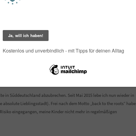
ern. Sie wohnte knapp 700 Kilometer weit weg von mir. Ich wollte, dass
gen, denn sie wollte nicht weg aus ihrer Heimat. Zehn Jahre haben wir
ein Haus gebaut und zwei wunderbare Kinder in die Welt gesetzt.
im Oktober 2014 die Realität eingeholt. Ehe zerbrochen, riesiges
angekommen zu sein. Das ist die Kurzfassung meiner Geschichte.
te in Süddeutschland abzubrechen. Seit Mai 2015 lebe ich nun wieder in
 absolute Lieblingsstadt). Frei nach dem Motto „back to the roots“ habe
 Risiko eingegangen, meine Kinder nicht mehr in regelmäßigen