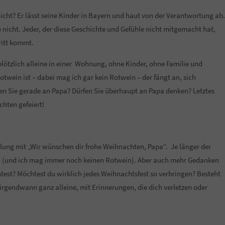
cht? Er lässt seine Kinder in Bayern und haut von der Verantwortung ab.
e nicht. Jeder, der diese Geschichte und Gefühle nicht mitgemacht hat,
hritt kommt.
ötzlich alleine in einer Wohnung, ohne Kinder, ohne Familie und
otwein ist – dabei mag ich gar kein Rotwein – der fängt an, sich
n Sie gerade an Papa? Dürfen Sie überhaupt an Papa denken? Letztes
hten gefeiert!
eilung mit „Wir wünschen dir frohe Weihnachten, Papa“. Je länger der
che (und ich mag immer noch keinen Rotwein). Aber auch mehr Gedanken
test? Möchtest du wirklich jedes Weihnachtsfest so verbringen? Besteht
rgendwann ganz alleine, mit Erinnerungen, die dich verletzen oder