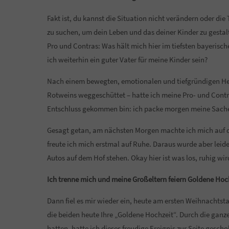
Fakt ist, du kannst die Situation nicht verändern oder 
zu suchen, um dein Leben und das deiner Kinder zu gestalt
Pro und Contras: Was hält mich hier im tiefsten bayeris
ich weiterhin ein guter Vater für meine Kinder sein?
Nach einem bewegten, emotionalen und tiefgründigen Heil
Rotweins weggeschüttet – hatte ich meine Pro- und Contra-
Entschluss gekommen bin: ich packe morgen meine Sachen
Gesagt getan, am nächsten Morgen machte ich mich auf 
freute ich mich erstmal auf Ruhe. Daraus wurde aber lei
Autos auf dem Hof stehen. Okay hier ist was los, ruhig wir
Ich trenne mich und meine Großeltern feiern Goldene Hoc
Dann fiel es mir wieder ein, heute am ersten Weihnachtst
die beiden heute Ihre „Goldene Hochzeit“. Durch die ganz
hatten, hatte ich dieses freudige Ereignis zur Seite gesch