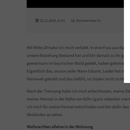
22.11.2018. 21:51
(Kommentare: 6)
Mit Mitte 20 habe ich mich verliebt. In eine Frau aus Bay
unsere Beziehung Bestand hat und bin damals zu ihr gezo
gemeinsam im bayrischen Wald gelebt, haben geheiratet, 
Eigentlich das, wovon jeder Mann träumt. Leider hat mich 
Heimweh gehabt und das Gefühl, im Süden nicht richtig 
Nach der Trennung habe ich mich entschlossen, meine Zel
meiner Heimat in der Nähe von Köln (ganz nebenbei meine
ich mich für meine Heimat entschieden und bin dafür das
Abständen zu sehen.
Weihnachten alleine in der Wohnung