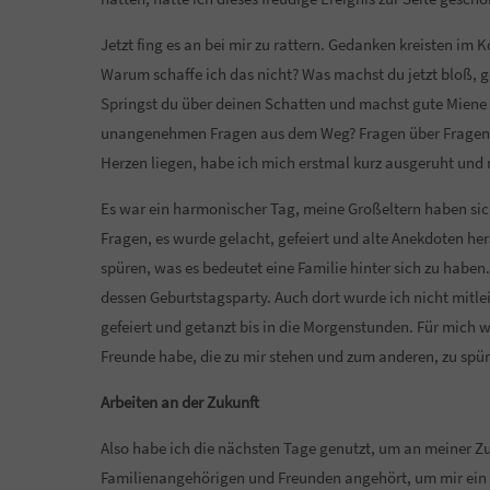
Jetzt fing es an bei mir zu rattern. Gedanken kreisten im 
Warum schaffe ich das nicht? Was machst du jetzt bloß, ge
Springst du über deinen Schatten und machst gute Miene 
unangenehmen Fragen aus dem Weg? Fragen über Fragen s
Herzen liegen, habe ich mich erstmal kurz ausgeruht un
Es war ein harmonischer Tag, meine Großeltern haben si
Fragen, es wurde gelacht, gefeiert und alte Anekdoten he
spüren, was es bedeutet eine Familie hinter sich zu habe
dessen Geburtstagsparty. Auch dort wurde ich nicht mitl
gefeiert und getanzt bis in die Morgenstunden. Für mich 
Freunde habe, die zu mir stehen und zum anderen, zu spü
Arbeiten an der Zukunft
Also habe ich die nächsten Tage genutzt, um an meiner Z
Familienangehörigen und Freunden angehört, um mir ein 