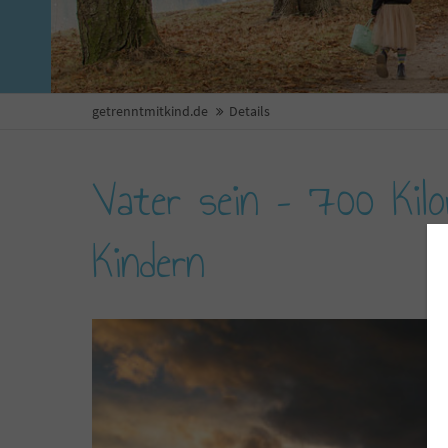
getrenntmitkind.de
Details
Vater sein – 700 Kil
Kindern