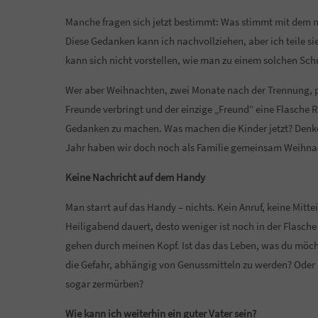
Manche fragen sich jetzt bestimmt: Was stimmt mit dem ni
Diese Gedanken kann ich nachvollziehen, aber ich teile si
kann sich nicht vorstellen, wie man zu einem solchen Sc
Wer aber Weihnachten, zwei Monate nach der Trennung, pl
Freunde verbringt und der einzige „Freund“ eine Flasche R
Gedanken zu machen. Was machen die Kinder jetzt? Denke
Jahr haben wir doch noch als Familie gemeinsam Weihnac
Keine Nachricht auf dem Handy
Man starrt auf das Handy – nichts. Kein Anruf, keine Mitt
Heiligabend dauert, desto weniger ist noch in der Flas
gehen durch meinen Kopf. Ist das das Leben, was du möch
die Gefahr, abhängig von Genussmitteln zu werden? Oder i
sogar zermürben?
Wie kann ich weiterhin ein guter Vater sein?