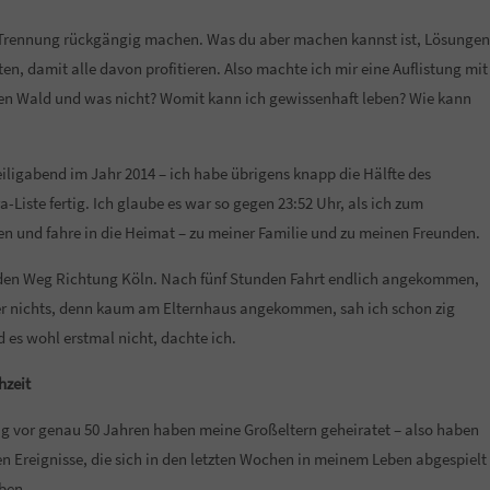
die Trennung rückgängig machen. Was du aber machen kannst ist, Lösungen
en, damit alle davon profitieren. Also machte ich mir eine Auflistung mit
chen Wald und was nicht? Womit kann ich gewissenhaft leben? Wie kann
igabend im Jahr 2014 – ich habe übrigens knapp die Hälfte des
Liste fertig. Ich glaube es war so gegen 23:52 Uhr, als ich zum
 und fahre in die Heimat – zu meiner Familie und zu meinen Freunden.
den Weg Richtung Köln. Nach fünf Stunden Fahrt endlich angekommen,
der nichts, denn kaum am Elternhaus angekommen, sah ich schon zig
d es wohl erstmal nicht, dachte ich.
hzeit
ag vor genau 50 Jahren haben meine Großeltern geheiratet – also haben
en Ereignisse, die sich in den letzten Wochen in meinem Leben abgespielt
oben.