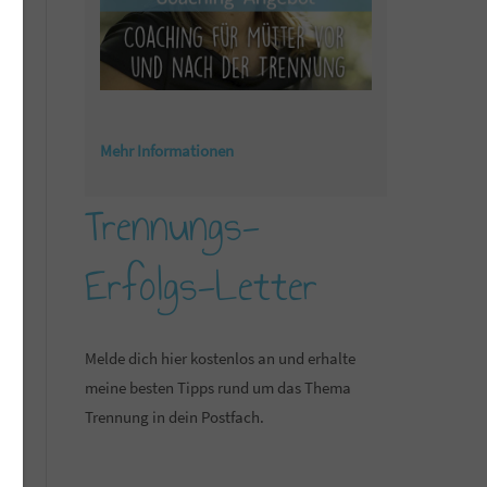
Mehr Informationen
Trennungs-
Erfolgs-Letter
Melde dich hier kostenlos an und erhalte
meine besten Tipps rund um das Thema
Trennung in dein Postfach.