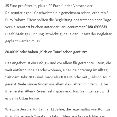
35 Euro pro Strecke, plus 4,90 Euro für den Versand der
Reiseunterlagen. Geschwister, die gemeinsam reisen, erhalten 5
Euro Rabatt. Eltern sollten die Begleitung spätestens sieben Tage
vor Reiseantritt buchen unter der Servicenummer
0180-6996633
.
Die frühzeitige Buchung ist wichtig, da ja der Einsatz der Begleiter
geplant werden muss.
80.000 Kinder haben „Kids on Tour“ schon gentutzt
Das Angebot ist ein Erfolg – und vor allem für getrennte Eltern, die
weit entfernt voneinander wohnen, eine Erleichterung im Alltag.
Seit dem Jahr 2003 sind mehr als 80.000 Kinder mit „Kids on Tour“
gereist. Viele Kinder finden vor allem das Fahren mit dem ICE bei
ihren ersten Allein-Reisen sehr spannend. Nach einiger Zeit wird
es dann Alltag für sie.
Wie zum Beispiel für Janna, 12 Jahre, die regelmäßig von Köln zu
ihrem Vater nach Osnabrück fährt: „Meistens höre ich Musik im