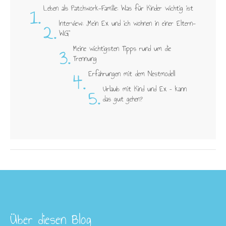
1.
Leben als Patchwork-Familie: Was für Kinder wichtig ist
2.
Interview: „Mein Ex und ich wohnen in einer Eltern-
WG"
3.
Meine wichtigsten Tipps rund um die
Trennung
4.
Erfahrungen mit dem Nestmodell
5.
Urlaub mit Kind und Ex – kann
das gut gehen?
Über diesen Blog