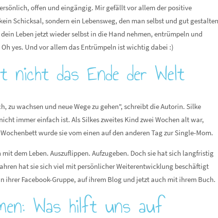
rsönlich, offen und eingängig. Mir gefällt vor allem der positive
in kein Schicksal, sondern ein Lebensweg, den man selbst und gut gestalte
t dein Leben jetzt wieder selbst in die Hand nehmen, entrümpeln und
Oh yes. Und vor allem das Entrümpeln ist wichtig dabei :)
ist nicht das Ende der Welt
ich, zu wachsen und neue Wege zu gehen", schreibt die Autorin. Silke
icht immer einfach ist. Als Silkes zweites Kind zwei Wochen alt war,
Im Wochenbett wurde sie vom einen auf den anderen Tag zur Single-Mom.
 mit dem Leben. Auszuflippen. Aufzugeben. Doch sie hat sich langfristig
hren hat sie sich viel mit persönlicher Weiterentwicklung beschäftigt
In ihrer Facebook-Gruppe, auf ihrem Blog und jetzt auch mit ihrem Buch.
men: Was hilft uns auf