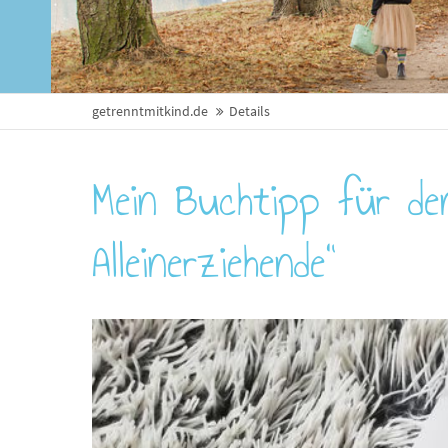
getrenntmitkind.de
Details
Mein Buchtipp für de
Alleinerziehende"