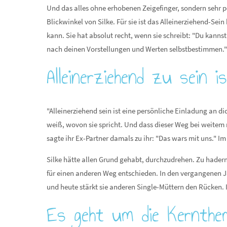
Und das alles ohne erhobenen Zeigefinger, sondern sehr pe
Blickwinkel von Silke. Für sie ist das Alleinerziehend-Se
kann. Sie hat absolut recht, wenn sie schreibt: "Du kanns
nach deinen Vorstellungen und Werten selbstbestimmen." 
Alleinerziehend zu sein 
"Alleinerziehend sein ist eine persönliche Einladung an d
weiß, wovon sie spricht. Und dass dieser Weg bei weitem n
sagte ihr Ex-Partner damals zu ihr: "Das wars mit uns." 
Silke hätte allen Grund gehabt, durchzudrehen. Zu hadern
für einen anderen Weg entschieden. In den vergangenen Ja
und heute stärkt sie anderen Single-Müttern den Rücken. 
Es geht um die Kernthe