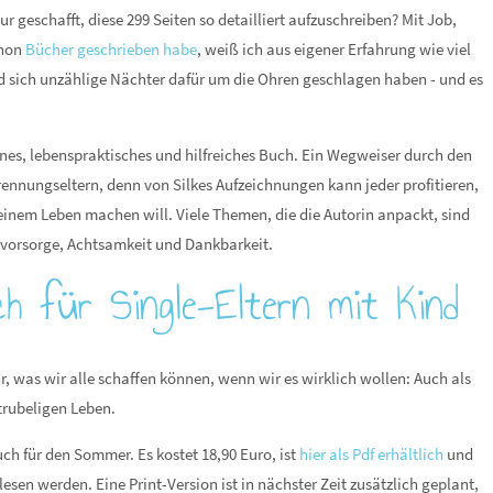
r geschafft, diese 299 Seiten so detailliert aufzuschreiben? Mit Job,
chon
Bücher geschrieben habe
, weiß ich aus eigener Erfahrung wie viel
ird sich unzählige Nächter dafür um die Ohren geschlagen haben - und es
benes, lebenspraktisches und hilfreiches Buch. Ein Wegweiser durch den
rennungseltern, denn von Silkes Aufzeichnungen kann jeder profitieren,
seinem Leben machen will. Viele Themen, die die Autorin anpackt, sind
ersvorsorge, Achtsamkeit und Dankbarkeit.
ch für Single-Eltern mit Kind
r, was wir alle schaffen können, wenn wir es wirklich wollen: Auch als
trubeligen Leben.
ch für den Sommer. Es kostet 18,90 Euro, ist
hier als Pdf erhältlich
und
en werden. Eine Print-Version ist in nächster Zeit zusätzlich geplant,