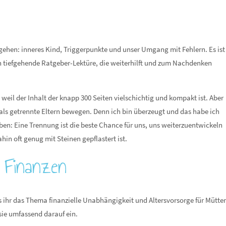
gehen: inneres Kind, Triggerpunkte und unser Umgang mit Fehlern. Es ist
 tiefgehende Ratgeber-Lektüre, die weiterhilft und zum Nachdenken
eil der Inhalt der knapp 300 Seiten vielschichtig und kompakt ist. Aber
s als getrennte Eltern bewegen. Denn ich bin überzeugt und das habe ich
ben: Eine Trennung ist die beste Chance für uns, uns weiterzuentwickeln
n oft genug mit Steinen gepflastert ist.
 Finanzen
 ihr das Thema finanzielle Unabhängigkeit und Altersvorsorge für Mütter
sie umfassend darauf ein.