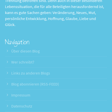
Trennung betroffen sind. Denn auch in dieser besonderen
Lebenssituation, die für alle Beteiligten herausfordernd ist,
kann es gute Sachen geben: Veränderung, Neues, Mut,
persönliche Entwicklung, Hoffnung, Glaube, Liebe und
Glück.
Navigation
Über diesen Blog
Wer schreibt?
Links zu anderen Blogs
Blog abonnieren (RSS-FEED)
Impressum
Datenschutz