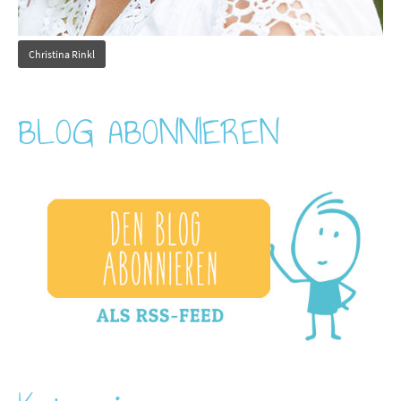
Christina Rinkl
BLOG ABONNIEREN