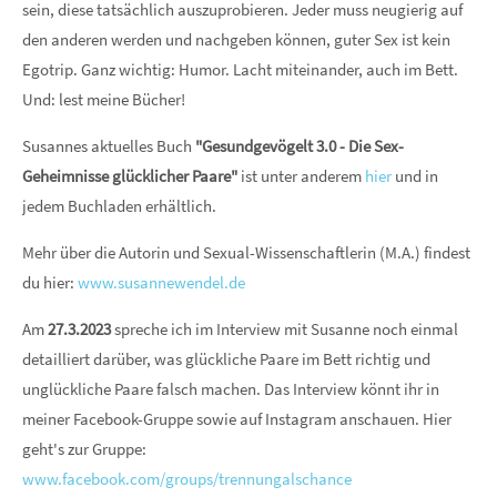
sein, diese tatsächlich auszuprobieren. Jeder muss neugierig auf
den anderen werden und nachgeben können, guter Sex ist kein
Egotrip. Ganz wichtig: Humor. Lacht miteinander, auch im Bett.
Und: lest meine Bücher!
Susannes aktuelles Buch
"Gesundgevögelt 3.0 - Die Sex-
Geheimnisse glücklicher Paare"
ist unter anderem
hier
und in
jedem Buchladen erhältlich.
Mehr über die Autorin und Sexual-Wissenschaftlerin (M.A.) findest
du hier:
www.susannewendel.de
Am
27.3.2023
spreche ich im Interview mit Susanne noch einmal
detailliert darüber, was glückliche Paare im Bett richtig und
unglückliche Paare falsch machen. Das Interview könnt ihr in
meiner Facebook-Gruppe sowie auf Instagram anschauen. Hier
geht's zur Gruppe:
www.facebook.com/groups/trennungalschance