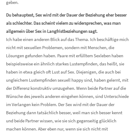
geben.
Du behauptest, Sex wird mit der Dauer der Beziehung eher besser
als schlechter. Das scheint vielem zu widersprechen, was man
allgemein über Sex in Langfristbeziehungen sagt.
Ich habe einen anderen Blick auf das Thema. Ich beschäftige mich
nicht mit sexuellen Problemen, sondern mit Menschen, die
Lösungen gefunden haben. Paare mit erfülltem Sexleben haben
beispielsweise ein ähnlich starkes Lustempfinden, das heißt, sie
haben in etwa gleich oft Lust auf Sex. Diejenigen, die auch bei
ungleichem Lustempfinden sexuell happy sind, haben gelernt, mit
der Differenz konstruktiv umzugehen. Wenn beide Partner auf die
Wünsche des jeweils anderen eingehen können, sind Unterschiede
im Verlangen kein Problem. Der Sex wird mit der Dauer der
Beziehung dann tatsächlich besser, weil man sich besser kennt
und beide Partner wissen, wie sie sich gegenseitig glücklich
machen können. Aber eben nur, wenn sie sich nicht mit