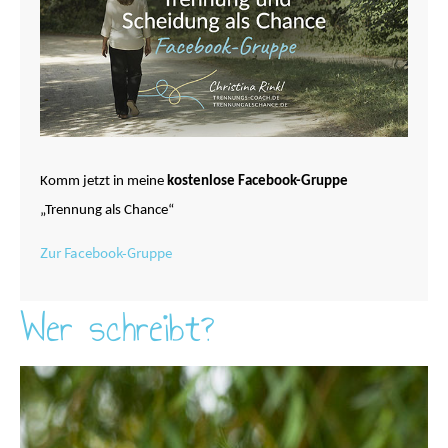
Komm jetzt in meine
kostenlose Facebook-Gruppe
„Trennung als Chance“
Zur Facebook-Gruppe
Wer schreibt?