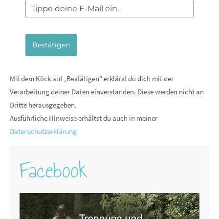
Bestätigen
Mit dem Klick auf „Bestätigen“ erklärst du dich mit der
Verarbeitung deiner Daten einverstanden. Diese werden nicht an
Dritte herausgegeben.
Ausführliche Hinweise erhältst du auch in meiner
Datenschutzerklärung
Facebook