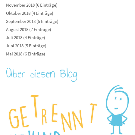
November 2018 (6 Einträge)
Oktober 2018 (4 Einträge)
September 2018 (5 Einträge)
August 2018 (7 Einträge)
Juli 2018 (4 Einträge)
Juni 2018 (5 Einträge)
Mai 2018 (6 Einträge)
Über diesen Blog