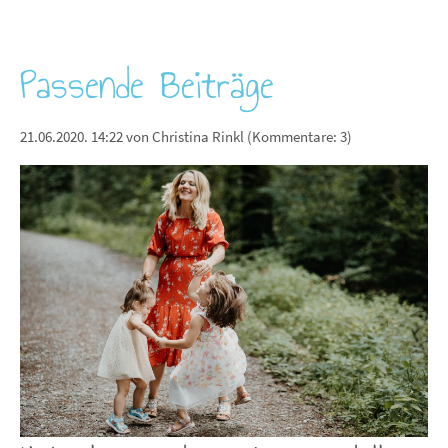
Passende Beiträge
21.06.2020. 14:22
von Christina Rinkl (Kommentare: 3)