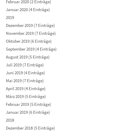
Februar 2020 (2 Einträge)
Januar 2020 (4 Einträge)
2019
Dezember 2019 (7 Einträge)
November 2019 (7 Einträge)
Oktober 2019 (6 Einträge)
September 2019 (4 Einträge)
August 2019 (5 Einträge)
Juli 2019 (7 Einträge)
Juni 2019 (4 Einträge)
Mai 2019 (7 Einträge)
April 2019 (4 Einträge)
März 2019 (5 Einträge)
Februar 2019 (5 Einträge)
Januar 2019 (6 Einträge)
2018
Dezember 2018 (5 Einträge)