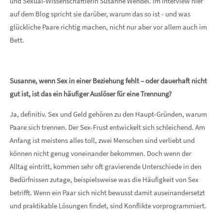
und Sexual-Wissenschaftlerin Susanne Wendel. Im Interview hier
auf dem Blog spricht sie darüber, warum das so ist - und was
glückliche Paare richtig machen, nicht nur aber vor allem auch im
Bett.
Susanne, wenn Sex in einer Beziehung fehlt – oder dauerhaft nicht
gut ist, ist das ein häufiger Auslöser für eine Trennung?
Ja, definitiv. Sex und Geld gehören zu den Haupt-Gründen, warum
Paare sich trennen. Der Sex-Frust entwickelt sich schleichend. Am
Anfang ist meistens alles toll, zwei Menschen sind verliebt und
können nicht genug voneinander bekommen. Doch wenn der
Alltag eintritt, kommen sehr oft gravierende Unterschiede in den
Bedürfnissen zutage, beispielsweise was die Häufigkeit von Sex
betrifft. Wenn ein Paar sich nicht bewusst damit auseinandersetzt
und praktikable Lösungen findet, sind Konflikte vorprogrammiert.