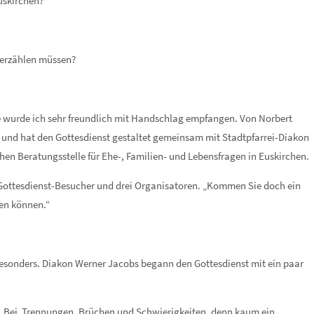
uskirchen?
 erzählen müssen?
 wurde ich sehr freundlich mit Handschlag empfangen. Von Norbert
ral und hat den Gottesdienst gestaltet gemeinsam mit Stadtpfarrei-Diakon
en Beratungsstelle für Ehe-, Familien- und Lebensfragen in Euskirchen.
 Gottesdienst-Besucher und drei Organisatoren. „Kommen Sie doch ein
zen können.“
esonders. Diakon Werner Jacobs begann den Gottesdienst mit ein paar
da. Bei Trennungen, Brüchen und Schwierigkeiten, denn kaum ein