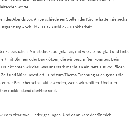
nleitenden Worte.
 des Abends vor. An verschiedenen Stellen der Kirche hatten sie sechs
sgrenzung - Schuld - Halt - Ausblick - Dankbarkeit
r zu besuchen. Mir ist direkt aufgefallen, mit wie viel Sorgfalt und Liebe
iert mit Blumen oder Bauklötzen, die wir beschriften konnten. Beim
Halt konnten wir das, was uns stark macht an ein Netz aus Wollfäden
l Zeit und Mühe investiert – und zum Thema Trennung auch genau die
nten wir Besucher selbst aktiv werden, wenn wir wollten. Und zum
tner rückblickend dankbar sind.
wir am Altar zwei Lieder gesungen. Und dann kam der für mich