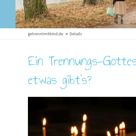
getrenntmitkind.de
Details
Ein Trennungs-Gottesd
etwas gibt’s?