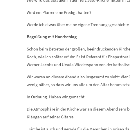
Wie wird das ablaufen in der Herz Jesu-Kirche mitten in E
Wird ein Pfarrer eine Predigt halten?
Werde ich etwas über meine eigene Trennungsgeschichte
Begrüßung mit Handschlag
Schon beim Betreten der großen, beeindruckenden Kirche
Koch, wie ich später erfuhr. Er ist Referent für Ehepasto
Werner Jacobs und Ursula Wiederspahn von der katholisch
Wir waren an diesem Abend also insgesamt zu siebt: Vier
wenig näher, so dass wir uns alle um den Altar herum set
In Ordnung. Haben wir gemacht.
Die Atmosphäre in der Kirche war an diesem Abend sehr b
Klängen auf seiner Gitarre.
„Kirche ist auch und gerade für die Menschen in Krisen 