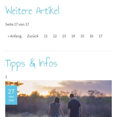
Weitere Artikel
Seite 17 von 17
« Anfang
Zurück
11
12
13
14
15
16
17
Tipps & Infos
1
27
NOV
2019