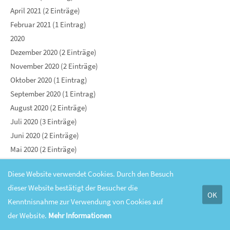
April 2021 (2 Einträge)
Februar 2021 (1 Eintrag)
2020
Dezember 2020 (2 Einträge)
November 2020 (2 Einträge)
Oktober 2020 (1 Eintrag)
September 2020 (1 Eintrag)
August 2020 (2 Einträge)
Juli 2020 (3 Einträge)
Juni 2020 (2 Einträge)
Mai 2020 (2 Einträge)
April 2020 (7 Einträge)
Diese Website verwendet Cookies. Durch den Besuch
März 2020 (2 Einträge)
dieser Website bestätigt der Besucher die
Februar 2020 (2 Einträge)
OK
Kenntnisnahme zur Verwendung von Cookies auf
Januar 2020 (4 Einträge)
der Website.
Mehr Informationen
2019