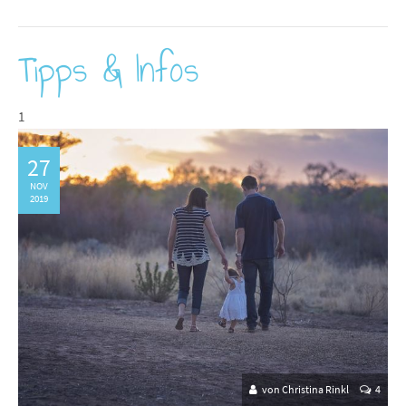
Tipps & Infos
1
27
NOV
2019
von Christina Rinkl
4